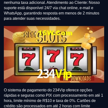
nenhuma taxa adicional. Atendimento ao Cliente: Nosso
suporte está disponível 24/7 via chat online, e-mail e
WhatsApp, garantindo resposta em menos de 2 minutos
para atender suas necessidades.
O sistema de pagamento do 234Vip oferece opções
rápidas e seguras como PIX com processamento em até 1
hora, limite mínimo de R$10 e taxa de 0%. Cartões de
crédito são processados em até 2 horas com limite