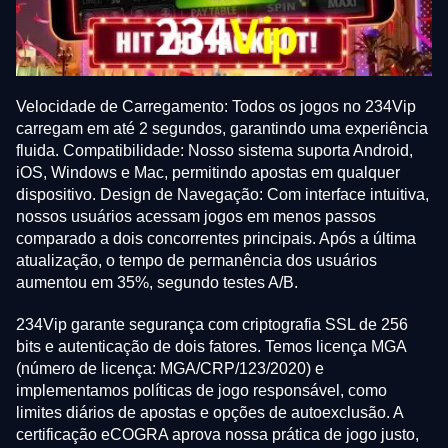
Velocidade de Carregamento: Todos os jogos no 234Vip
carregam em até 2 segundos, garantindo uma experiência
fluida. Compatibilidade: Nosso sistema suporta Android,
iOS, Windows e Mac, permitindo apostas em qualquer
dispositivo. Design de Navegação: Com interface intuitiva,
nossos usuários acessam jogos em menos passos
comparado a dois concorrentes principais. Após a última
atualização, o tempo de permanência dos usuários
aumentou em 35%, segundo testes A/B.
234Vip garante segurança com criptografia SSL de 256
bits e autenticação de dois fatores. Temos licença MGA
(número de licença: MGA/CRP/123/2020) e
implementamos políticas de jogo responsável, como
limites diários de apostas e opções de autoexclusão. A
certificação eCOGRA aprova nossa prática de jogo justo,