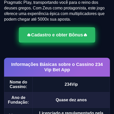
Pragmatic Play, transportando você para o reino dos
deuses gregos. Com Zeus como protagonista, este jogo
oferece uma experiência épica com multiplicadores que
podem chegar até 5000x sua aposta.
🔥Cadastro e obter Bônus🔥
Informações Básicas sobre o Cassino 234
Vip Bet App
Nome do
234Vip
Cassino:
Ano de
Quase dez anos
Fundação:
Licenciado e regulamentado pela