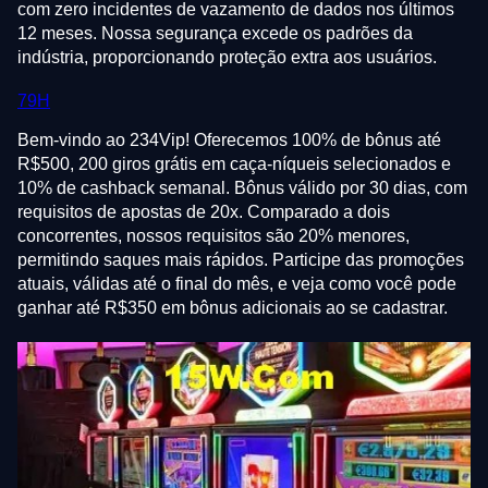
com zero incidentes de vazamento de dados nos últimos
12 meses. Nossa segurança excede os padrões da
indústria, proporcionando proteção extra aos usuários.
79H
Bem-vindo ao 234Vip! Oferecemos 100% de bônus até
R$500, 200 giros grátis em caça-níqueis selecionados e
10% de cashback semanal. Bônus válido por 30 dias, com
requisitos de apostas de 20x. Comparado a dois
concorrentes, nossos requisitos são 20% menores,
permitindo saques mais rápidos. Participe das promoções
atuais, válidas até o final do mês, e veja como você pode
ganhar até R$350 em bônus adicionais ao se cadastrar.