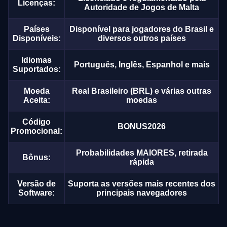
Licenças:
Autoridade de Jogos de Malta
Países
Disponível para jogadores do Brasil e
Disponíveis:
diversos outros países
Idiomas
Português, Inglês, Espanhol e mais
Suportados:
Moeda
Real Brasileiro (BRL) e várias outras
Aceita:
moedas
Código
BONUS2026
Promocional:
Probabilidades MAIORES, retirada
Bônus:
rápida
Versão de
Suporta as versões mais recentes dos
Software:
principais navegadores