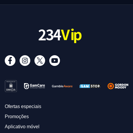
Ofertas especiais
Promoções
Aplicativo móvel