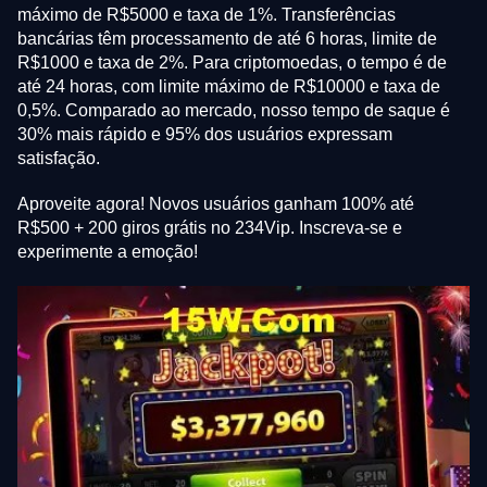
máximo de R$5000 e taxa de 1%. Transferências
bancárias têm processamento de até 6 horas, limite de
R$1000 e taxa de 2%. Para criptomoedas, o tempo é de
até 24 horas, com limite máximo de R$10000 e taxa de
0,5%. Comparado ao mercado, nosso tempo de saque é
30% mais rápido e 95% dos usuários expressam
satisfação.
Aproveite agora! Novos usuários ganham 100% até
R$500 + 200 giros grátis no 234Vip. Inscreva-se e
experimente a emoção!