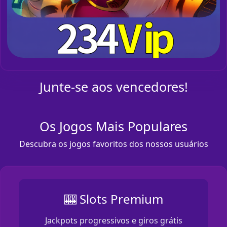
Junte-se aos vencedores!
Os Jogos Mais Populares
Descubra os jogos favoritos dos nossos usuários
🎰 Slots Premium
Jackpots progressivos e giros grátis