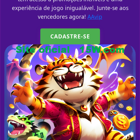
experiência de jogo inigualável. Junte-se aos
vencedores agora!
AAvip
CADASTRE-SE