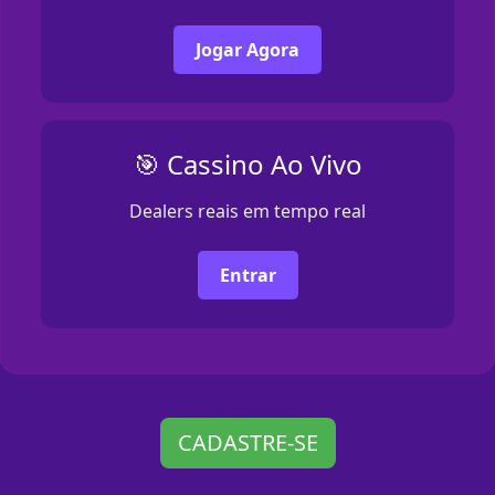
Jogar Agora
🎯 Cassino Ao Vivo
Dealers reais em tempo real
Entrar
CADASTRE-SE