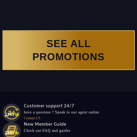
SEE ALL
PROMOTIONS
Customer support 24/7
have a question ? Speak to our agent online
Contact CS
New Member Guide
Check out FAQ and guides