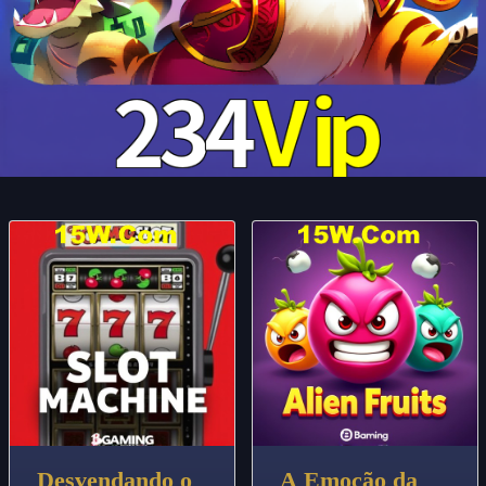
Desvendando o
A Emoção da