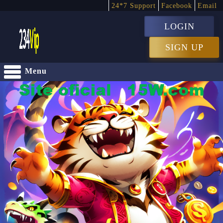
24*7 Support
Facebook
Email
LOGIN
SIGN UP
Menu