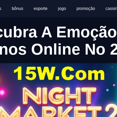
s
bônus
esporte
jogo
promoção
cassi
cubra A Emoção
nos Online No 