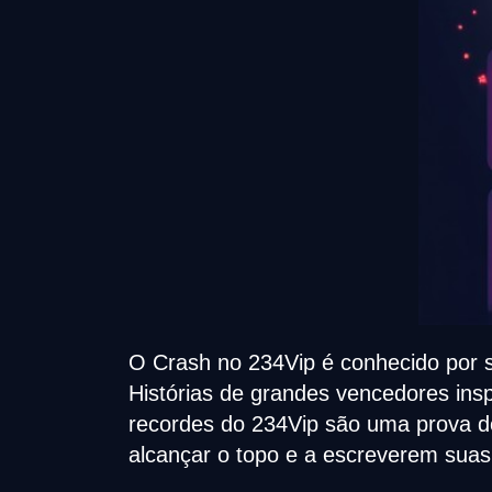
O Crash no 234Vip é conhecido por s
Histórias de grandes vencedores insp
recordes do 234Vip são uma prova d
alcançar o topo e a escreverem suas 