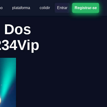
no
plataforma
colidir
Entrar
Registrar-se
 Dos
234Vip