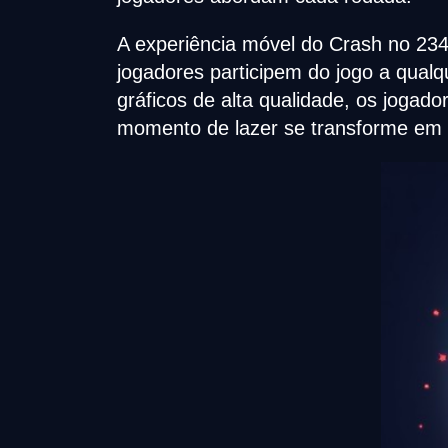
A experiência móvel do Crash no 234V
jogadores participem do jogo a qualq
gráficos de alta qualidade, os joga
momento de lazer se transforme em u