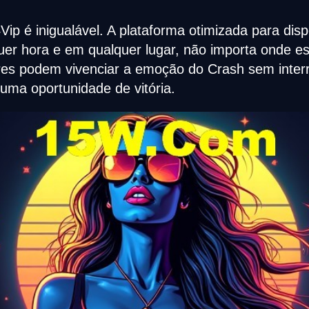
ip é inigualável. A plataforma otimizada para dis
uer hora e em qualquer lugar, não importa onde es
dores podem vivenciar a emoção do Crash sem inte
ma oportunidade de vitória.