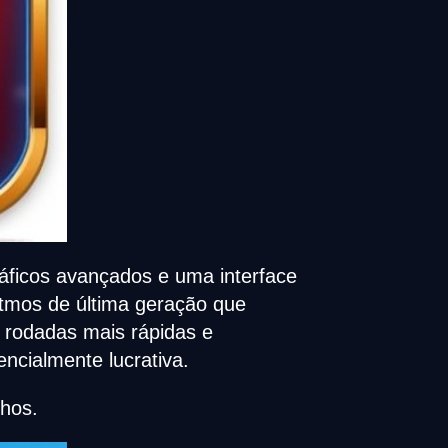
ráficos avançados e uma interface
ritmos de última geração que
 rodadas mais rápidas e
ncialmente lucrativa.
nhos.