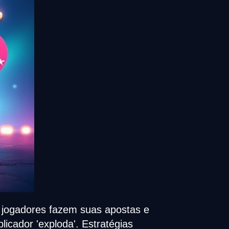
s jogadores fazem suas apostas e
licador 'exploda'. Estratégias