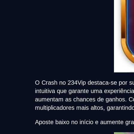
O Crash no 234Vip destaca-se por su
intuitiva que garante uma experiênci
aumentam as chances de ganhos. C
multiplicadores mais altos, garantin
Aposte baixo no início e aumente gra