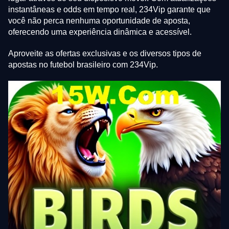
instantâneas e odds em tempo real, 234Vip garante que
você não perca nenhuma oportunidade de aposta,
oferecendo uma experiência dinâmica e acessível.
Aproveite as ofertas exclusivas e os diversos tipos de
apostas no futebol brasileiro com 234Vip.