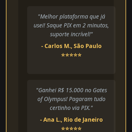
"Melhor plataforma que já
usei! Saque PIX em 2 minutos,
suporte incrível!"
- Carlos M., São Paulo
⭐⭐⭐⭐⭐
"Ganhei R$ 15.000 no Gates
of Olympus! Pagaram tudo
certinho via PIX."
- Ana L., Rio de Janeiro
⭐⭐⭐⭐⭐