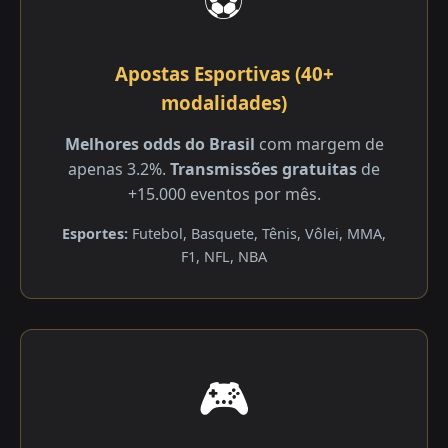
⚽
Apostas Esportivas (40+
modalidades)
Melhores odds do Brasil
com margem de
apenas 3.2%.
Transmissões gratuitas
de
+15.000 eventos por mês.
Esportes:
Futebol, Basquete, Tênis, Vôlei, MMA,
F1, NFL, NBA
🎮