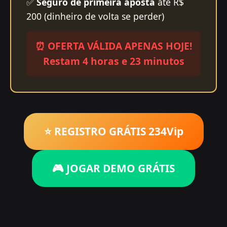
✅
Seguro de primeira aposta
até R$
200 (dinheiro de volta se perder)
⏰ OFERTA VÁLIDA APENAS HOJE!
Restam 4 horas e 23 minutos
⭐ REGISTRO GRÁTIS 234Vip
🎮 JOGAR DEMO GRÁTIS