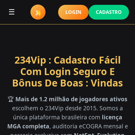
☰
LOGIN
CADASTRO
234Vip : Cadastro Fácil
Com Login Seguro E
Bônus De Boas : Vindas
🏆
Mais de 1.2 milhão de jogadores ativos
escolhem o 234Vip desde 2015. Somos a
única plataforma brasileira com
licença
MGA completa
, auditoria eCOGRA mensal e