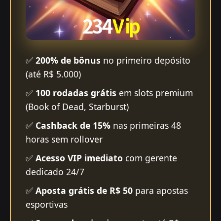
✅
200% de bônus
no primeiro depósito
(até R$ 5.000)
✅
100 rodadas grátis
em slots premium
(Book of Dead, Starburst)
✅
Cashback de 15%
nas primeiras 48
horas sem rollover
✅
Acesso VIP imediato
com gerente
dedicado 24/7
✅
Aposta grátis de R$ 50
para apostas
esportivas