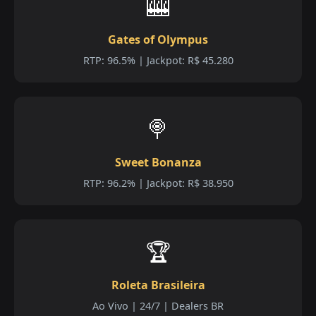
🎰
Gates of Olympus
RTP: 96.5% | Jackpot: R$ 45.280
🍭
Sweet Bonanza
RTP: 96.2% | Jackpot: R$ 38.950
🏆
Roleta Brasileira
Ao Vivo | 24/7 | Dealers BR