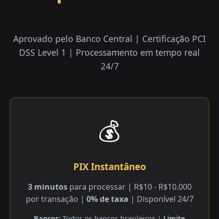
Aprovado pelo Banco Central | Certificação PCI
DSS Level 1 | Processamento em tempo real
24/7
💰
PIX Instantâneo
3 minutos
para processar | R$10 - R$10.000
por transação |
0% de taxa
| Disponível 24/7
Bancos:
Todos os bancos brasileiros |
Limite