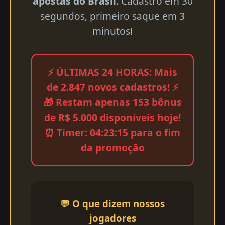
apostas do Brasil
. Cadastro em 30
segundos, primeiro saque em 3
minutos!
⚡ ÚLTIMAS 24 HORAS: Mais
de 2.847 novos cadastros! ⚡
🎁 Restam apenas 153 bônus
de R$ 5.000 disponíveis hoje!
⏰ Timer: 04:23:15 para o fim
da promoção
💬 O que dizem nossos
jogadores