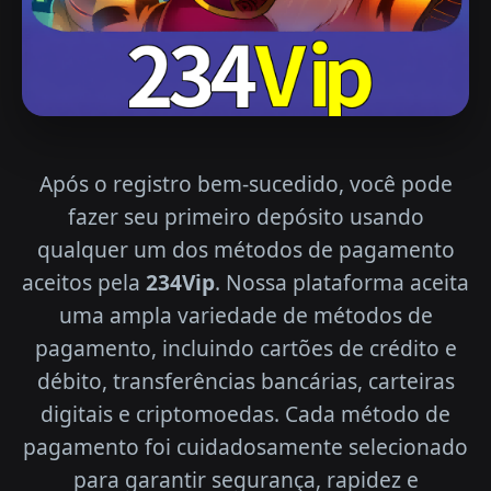
Após o registro bem-sucedido, você pode
fazer seu primeiro depósito usando
qualquer um dos métodos de pagamento
aceitos pela
234Vip
. Nossa plataforma aceita
uma ampla variedade de métodos de
pagamento, incluindo cartões de crédito e
débito, transferências bancárias, carteiras
digitais e criptomoedas. Cada método de
pagamento foi cuidadosamente selecionado
para garantir segurança, rapidez e