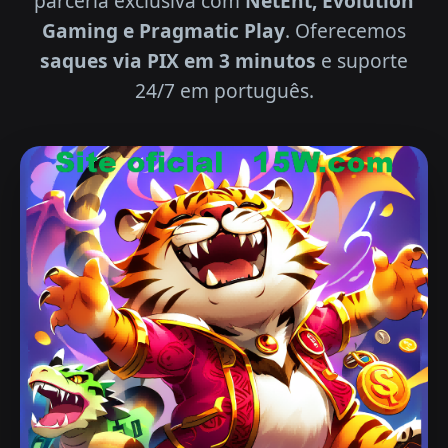
parceria exclusiva com
NetEnt, Evolution
Gaming e Pragmatic Play
. Oferecemos
saques via PIX em 3 minutos
e suporte
24/7 em português.