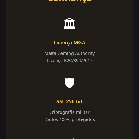
🏛️
Licença MGA
Malta Gaming Authority
Licença B2C/394/2017
🛡️
SSL 256-bit
Criptografia militar
Dados 100% protegidos