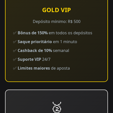
GOLD VIP
Depósito mínimo: R$ 500
✅
Bônus de 150%
em todos os depósitos
✅
Saque prioritário
em 1 minuto
✅
Cashback de 10%
semanal
✅
Suporte VIP
24/7
✅
Limites maiores
de aposta
🥈