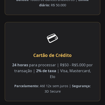
diário:
R$ 50.000
💳
Cartão de Crédito
24 horas
para processar | R$50 - R$5.000 por
transação |
2% de taxa
| Visa, Mastercard,
Elo
Parcelamento:
Até 12x sem juros |
Segurança:
3D Secure