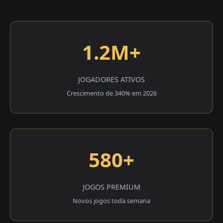
1.2M+
JOGADORES ATIVOS
Crescimento de 340% em 2026
580+
JOGOS PREMIUM
Novos jogos toda semana