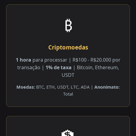
₿
Criptomoedas
1 hora
para processar | R$100 - R$20.000 por
transação |
1% de taxa
| Bitcoin, Ethereum,
USDT
Moedas:
BTC, ETH, USDT, LTC, ADA |
Anonimato:
Total