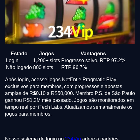
Estado
Jogos
Vantagens
Login
1,200+ slots
Progresso salvo, RTP 97.2%
Não logado
800 slots
RTP 96.7%
Após login, acesse jogos NetEnt e Pragmatic Play
exclusivos para membros, com progressos e apostas
amplas de R$0.10 a R$50,000. Membro P.S. de São Paulo
ganhou R$1.2M mês passado. Jogos são monitorados em
tempo real por iTech Labs. Atualizamos semanalmente os
jogos para membros.
Nosso sistema de login no
234Vip
adere a padrões