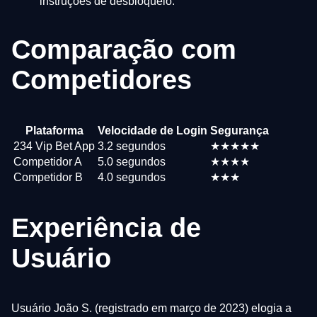
instruções de desbloqueio.
Comparação com
Competidores
Plataforma
Velocidade de Login
Segurança
234 Vip Bet App
3.2 segundos
★★★★★
Competidor A
5.0 segundos
★★★★
Competidor B
4.0 segundos
★★★
Experiência de
Usuário
Usuário João S. (registrado em março de 2023) elogia a