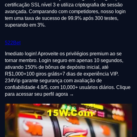
certificação SSL nível 3 e utiliza criptografia de sessão
avançada. Comparando com competidores, nosso login
tem uma taxa de sucesso de 99.9% após 300 testes,
superando em 3%.
522Bet
Imediato login! Aproveite os privilégios premium ao se
tornar membro. Login seguro em apenas 10 segundos,
ativando 150% de bônus de depósito inicial, até
R$1,000+100 giros grátis+7 dias de experiência VIP.
234Vip garante segurança com avaliação de
confiabilidade 4.9/5, com 10,000+ usuários diários. Clique
para acessar seu perfil agora →