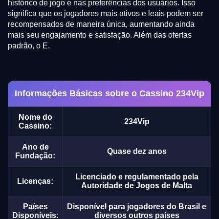
histórico de jogo e nas preferências dos usuários. Isso
significa que os jogadores mais ativos e leais podem ser
recompensados de maneira única, aumentando ainda
mais seu engajamento e satisfação. Além das ofertas
padrão, o E.
Informações Básicas sobre o Cassino 234Vip
Nome do
234Vip
Cassino:
Ano de
Quase dez anos
Fundação:
Licenciado e regulamentado pela
Licenças:
Autoridade de Jogos de Malta
Países
Disponível para jogadores do Brasil e
Disponíveis:
diversos outros países