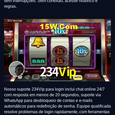
sem interrupções. Sem conexão, acesse histórico e
regras.
Nosso suporte 234Vip para login inclui chat online 24/7
com resposta em menos de 20 segundos, suporte via
WhatsApp para desbloqueio de contas e e-mails
automáticos para redefinição de senha. Equipe qualificada
resolve problemas de login rapidamente, com ferramentas