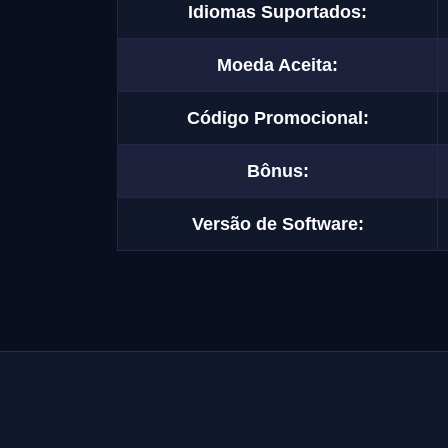
Idiomas Suportados:
Moeda Aceita:
Código Promocional:
Bônus:
Versão de Software: