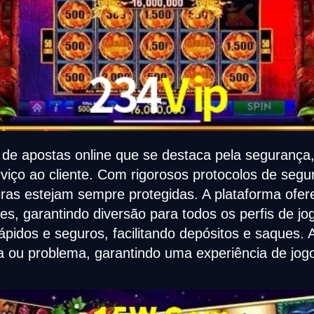
de apostas online que se destaca pela segurança
viço ao cliente. Com rigorosos protocolos de seg
iras estejam sempre protegidas. A plataforma of
es, garantindo diversão para todos os perfis de jo
idos e seguros, facilitando depósitos e saques. A
 ou problema, garantindo uma experiência de jogo t