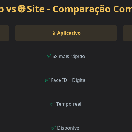
p vs 🌐 Site - Comparação Co
📱 Aplicativo
✅
5x mais rápido
✅
Face ID + Digital
✅
Tempo real
✅
Disponível