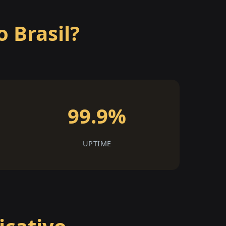
o Brasil?
99.9%
UPTIME