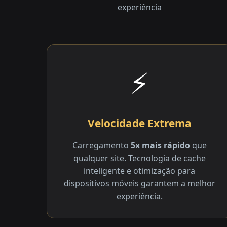
experiência
⚡
Velocidade Extrema
Carregamento
5x mais rápido
que
qualquer site. Tecnologia de cache
inteligente e otimização para
dispositivos móveis garantem a melhor
experiência.