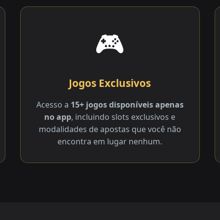
🎮
Jogos Exclusivos
Acesso a
15+ jogos disponíveis apenas
no app
, incluindo slots exclusivos e
modalidades de apostas que você não
encontra em lugar nenhum.