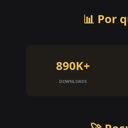
📊 Por q
890K+
DOWNLOADS