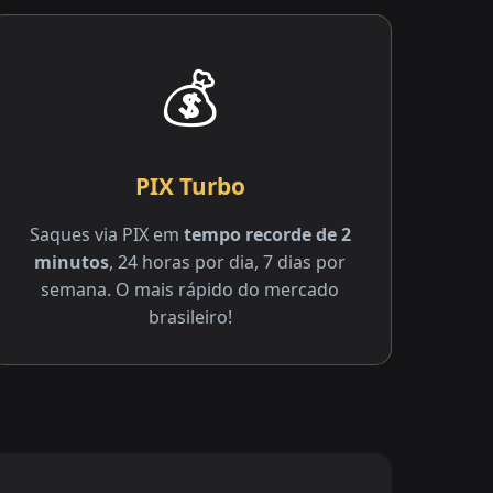
💰
PIX Turbo
Saques via PIX em
tempo recorde de 2
minutos
, 24 horas por dia, 7 dias por
semana. O mais rápido do mercado
brasileiro!