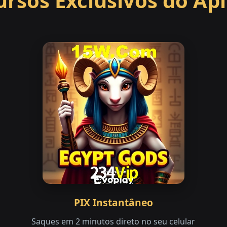
ursos Exclusivos do Apl
PIX Instantâneo
Saques em 2 minutos direto no seu celular