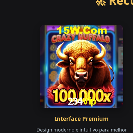
🚀 Rec
Interface Premium
Design moderno e intuitivo para melhor