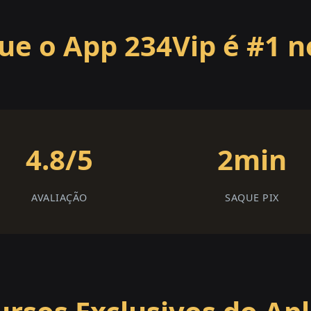
ue o App 234Vip é #1 n
4.8/5
2min
AVALIAÇÃO
SAQUE PIX