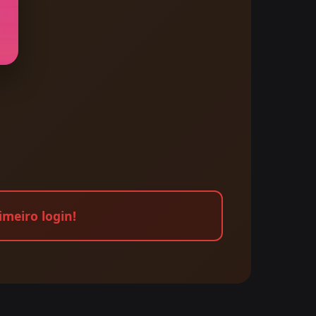
imeiro login!