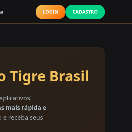
LOGIN
CADASTRO
ma
o Tigre Brasil
aplicativos!
s mais rápida e
o e receba seus