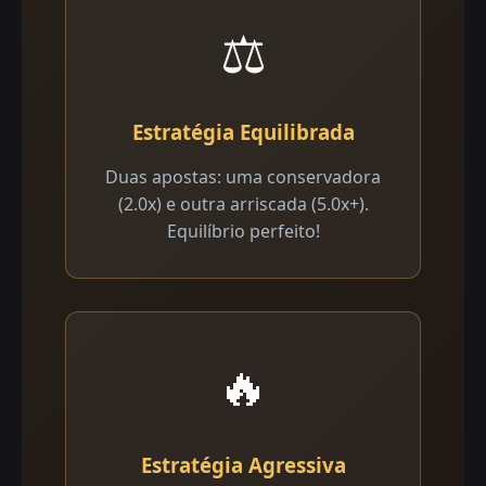
⚖️
Estratégia Equilibrada
Duas apostas: uma conservadora
(2.0x) e outra arriscada (5.0x+).
Equilíbrio perfeito!
🔥
Estratégia Agressiva