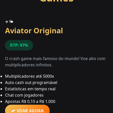
✈️🌤️
Aviator Original
RTP: 97%
O crash game mais famoso do mundo! Voe alto com
multiplicadores infinitos.
Multiplicadores até 5000x
Auto cash out programável
Estatísticas em tempo real
Chat com jogadores
Apostas R$ 0,10 a R$ 1.000
🛩️ VOAR AGORA