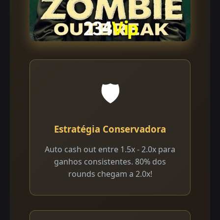
🛡️
Estratégia Conservadora
Auto cash out entre 1.5x - 2.0x para
ganhos consistentes. 80% dos
rounds chegam a 2.0x!