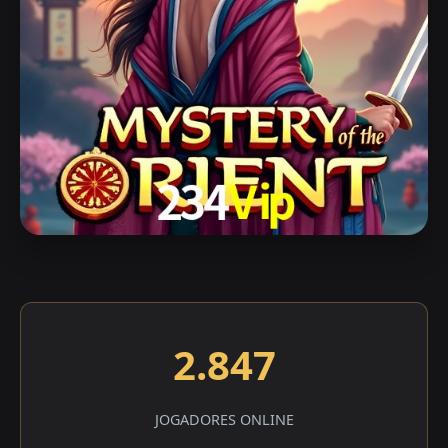
2.847
JOGADORES ONLINE