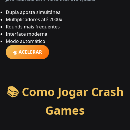
Dupla aposta simultânea
Multiplicadores até 2000x
Rounds mais frequentes
Interface moderna
Modo automático
🛸 ACELERAR
📚 Como Jogar Crash
Games