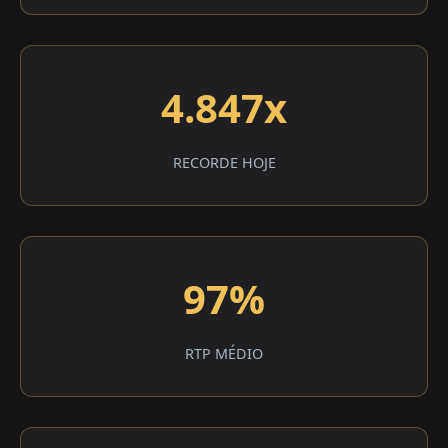
4.847x
RECORDE HOJE
97%
RTP MÉDIO