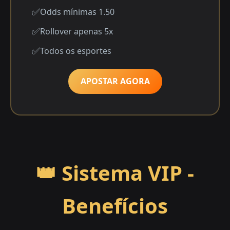
Odds mínimas 1.50
Rollover apenas 5x
Todos os esportes
APOSTAR AGORA
👑 Sistema VIP -
Benefícios