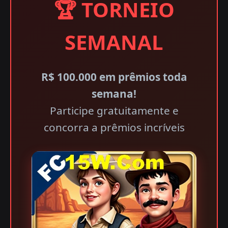
🏆 TORNEIO
SEMANAL
R$ 100.000 em prêmios toda
semana!
Participe gratuitamente e
concorra a prêmios incríveis