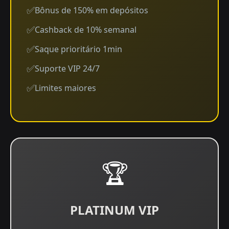
Bônus de 150% em depósitos
Cashback de 10% semanal
Saque prioritário 1min
Suporte VIP 24/7
Limites maiores
🏆
PLATINUM VIP