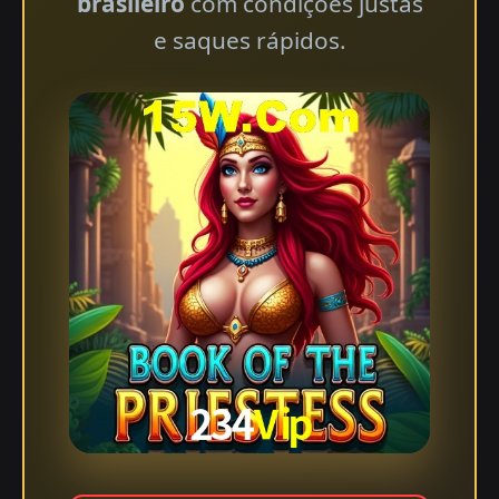
brasileiro
com condições justas
e saques rápidos.