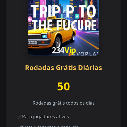
Rodadas Grátis Diárias
50
Rodadas grátis todos os dias
Para jogadores ativos