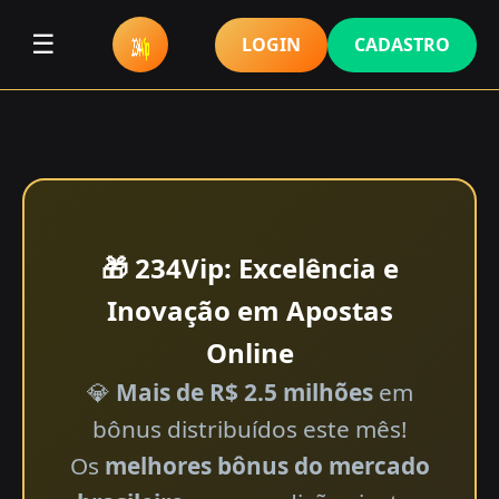
☰
LOGIN
CADASTRO
🎁 234Vip: Excelência e
Inovação em Apostas
Online
💎
Mais de R$ 2.5 milhões
em
bônus distribuídos este mês!
Os
melhores bônus do mercado