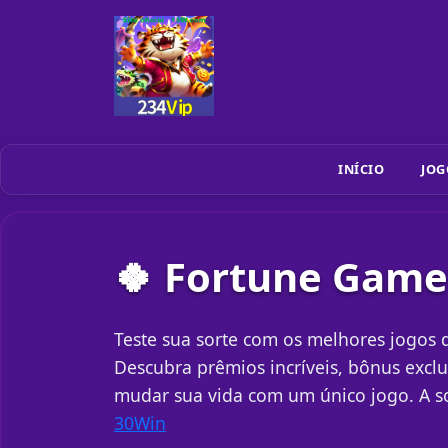
INÍCIO
JOG
🍀 Fortune Games
Teste sua sorte com os melhores jogos 
Descubra prêmios incríveis, bônus exclu
mudar sua vida com um único jogo. A so
30Win