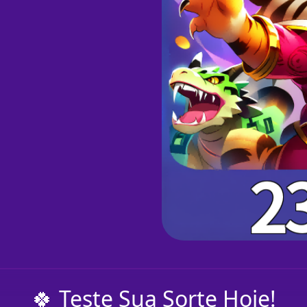
🍀 Teste Sua Sorte Hoje!