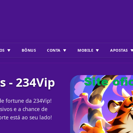
OS
BÔNUS
CONTA
MOBILE
APOSTAS
 - 234Vip
de fortune da 234Vip!
sivos e a chance de
rte está ao seu lado!