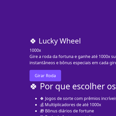
🍀 Lucky Wheel
1000x
Gire a roda da fortuna e ganhe até 1000x s
instantâneos e bônus especiais em cada gir
Girar Roda
🍀 Por que escolher o
🍀 Jogos de sorte com prêmios incrívei
💰 Multiplicadores de até 1000x
🎁 Bônus diários de fortune