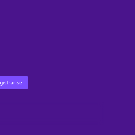
gistrar-se