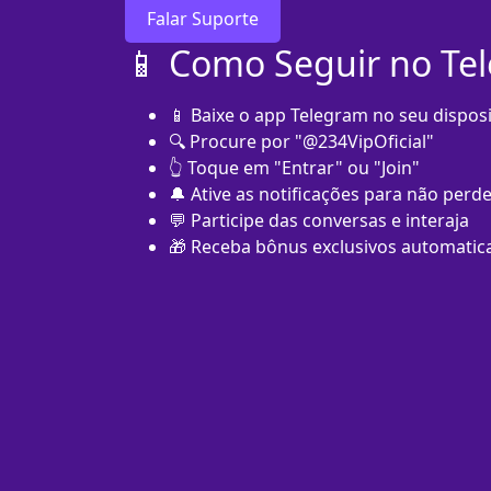
Falar Suporte
📱 Como Seguir no Te
📱 Baixe o app Telegram no seu disposi
🔍 Procure por "@234VipOficial"
👆 Toque em "Entrar" ou "Join"
🔔 Ative as notificações para não perd
💬 Participe das conversas e interaja
🎁 Receba bônus exclusivos automati