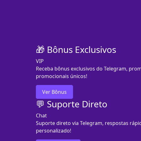
🎁 Bônus Exclusivos
VIP
Receba bônus exclusivos do Telegram, prom
promocionais únicos!
Ver Bônus
💬 Suporte Direto
Chat
Suporte direto via Telegram, respostas ráp
personalizado!