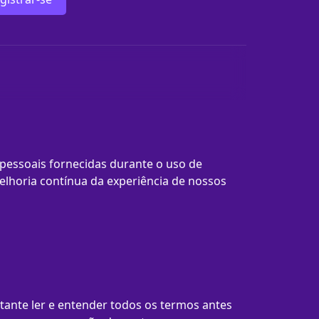
pessoais fornecidas durante o uso de
elhoria contínua da experiência de nossos
tante ler e entender todos os termos antes