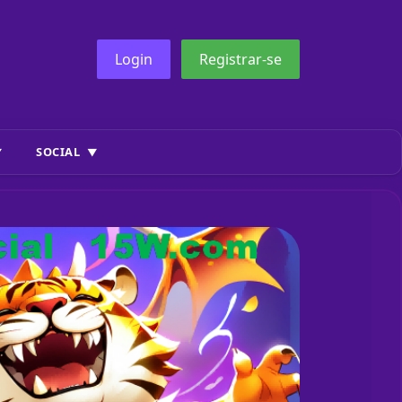
Login
Registrar-se
SOCIAL