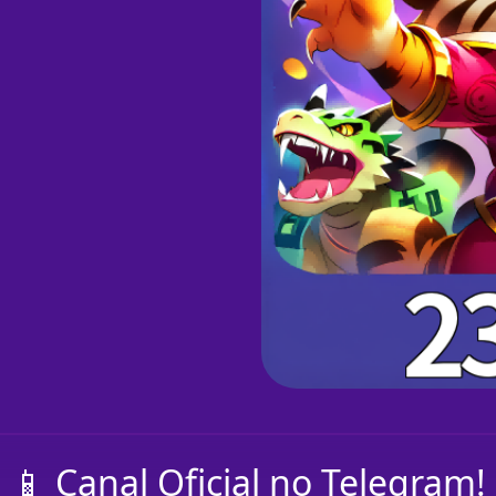
📱 Canal Oficial no Telegram!