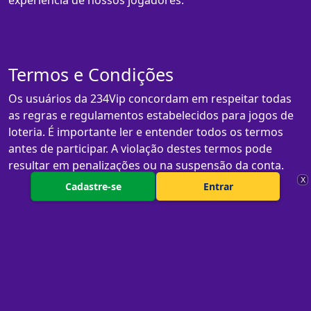
experiência de nossos jogadores.
Termos e Condições
Os usuários da 234Vip concordam em respeitar todas
as regras e regulamentos estabelecidos para jogos de
loteria. É importante ler e entender todos os termos
antes de participar. A violação destes termos pode
resultar em penalizações ou na suspensão da conta.
X
Cadastre-se
Entrar