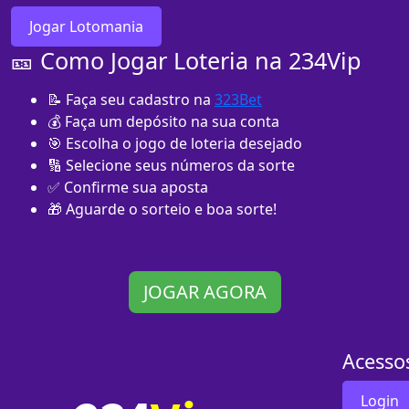
Jogar Lotomania
🎫 Como Jogar Loteria na 234Vip
📝 Faça seu cadastro na
323Bet
💰 Faça um depósito na sua conta
🎯 Escolha o jogo de loteria desejado
🔢 Selecione seus números da sorte
✅ Confirme sua aposta
🎁 Aguarde o sorteio e boa sorte!
JOGAR AGORA
Acesso
Login