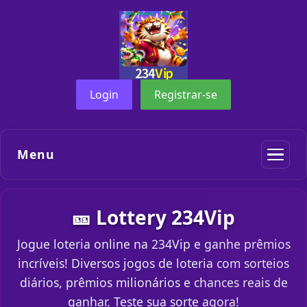
Login
Registrar-se
Menu
🎫 Lottery 234Vip
Jogue loteria online na 234Vip e ganhe prêmios
incríveis! Diversos jogos de loteria com sorteios
diários, prêmios milionários e chances reais de
ganhar. Teste sua sorte agora!