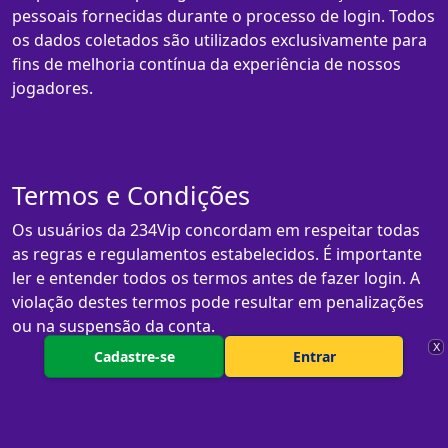
pessoais fornecidas durante o processo de login. Todos
os dados coletados são utilizados exclusivamente para
fins de melhoria contínua da experiência de nossos
jogadores.
Termos e Condições
Os usuários da 234Vip concordam em respeitar todas
as regras e regulamentos estabelecidos. É importante
ler e entender todos os termos antes de fazer login. A
violação destes termos pode resultar em penalizações
ou na suspensão da conta.
X
Cadastre-se
Entrar