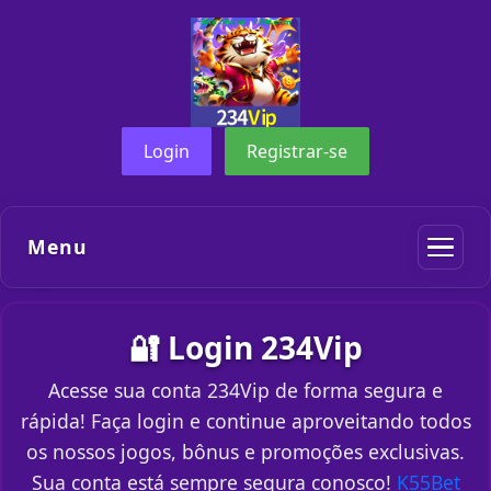
Login
Registrar-se
Menu
🔐 Login 234Vip
Acesse sua conta 234Vip de forma segura e
rápida! Faça login e continue aproveitando todos
os nossos jogos, bônus e promoções exclusivas.
Sua conta está sempre segura conosco!
K55Bet