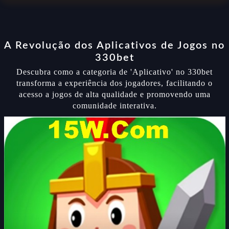
A Revolução dos Aplicativos de Jogos no
330bet
Descubra como a categoria de 'Aplicativo' no 330bet
transforma a experiência dos jogadores, facilitando o
acesso a jogos de alta qualidade e promovendo uma
comunidade interativa.