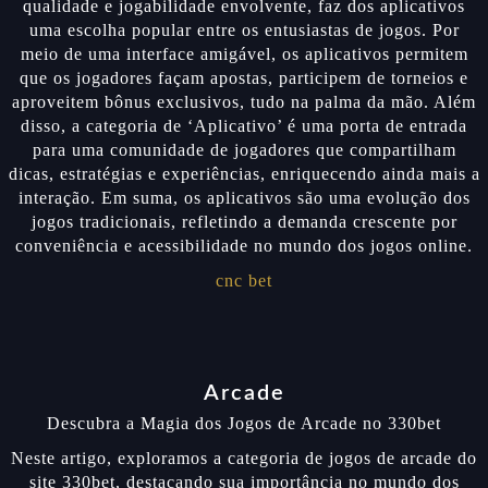
qualidade e jogabilidade envolvente, faz dos aplicativos
uma escolha popular entre os entusiastas de jogos. Por
meio de uma interface amigável, os aplicativos permitem
que os jogadores façam apostas, participem de torneios e
aproveitem bônus exclusivos, tudo na palma da mão. Além
disso, a categoria de ‘Aplicativo’ é uma porta de entrada
para uma comunidade de jogadores que compartilham
dicas, estratégias e experiências, enriquecendo ainda mais a
interação. Em suma, os aplicativos são uma evolução dos
jogos tradicionais, refletindo a demanda crescente por
conveniência e acessibilidade no mundo dos jogos online.
cnc bet
Arcade
Descubra a Magia dos Jogos de Arcade no 330bet
Neste artigo, exploramos a categoria de jogos de arcade do
site 330bet, destacando sua importância no mundo dos