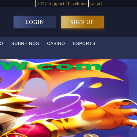
24*7 Support
Facebook
Email
LOGIN
SIGN UP
O
SOBRE NÓS
CASINO
ESPORTS