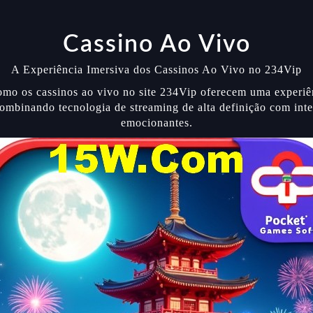
Cassino Ao Vivo
A Experiência Imersiva dos Cassinos Ao Vivo no 234Vip
mo os cassinos ao vivo no site 234Vip oferecem uma experiê
ombinando tecnologia de streaming de alta definição com inte
emocionantes.