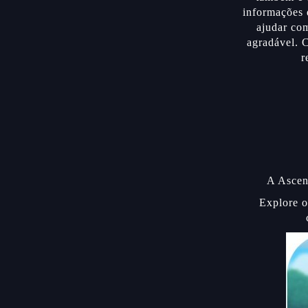
informações 
ajudar co
agradável. 
r
A Ascen
Explore o