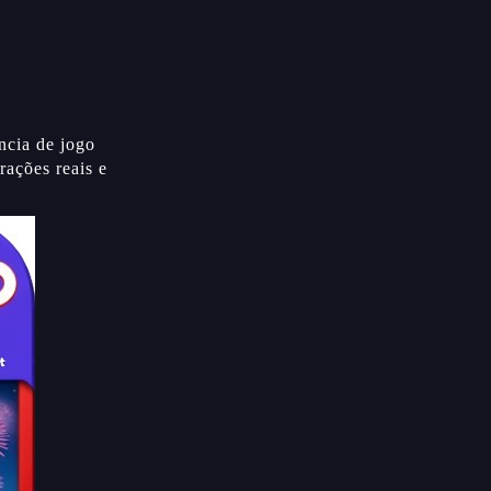
ncia de jogo
rações reais e