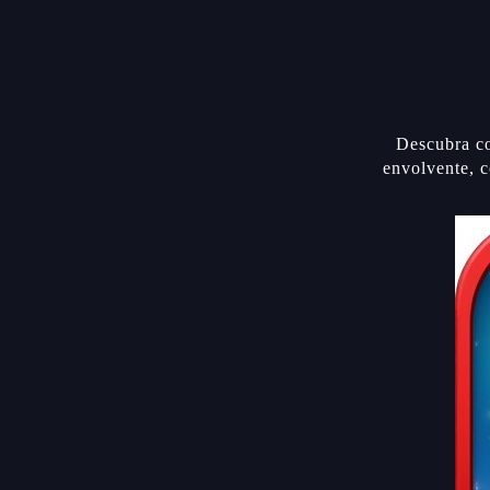
Descubra co
envolvente, c