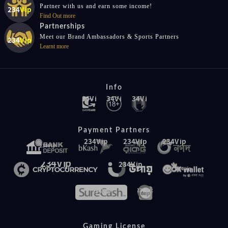
Partner with us and earn some income!
Find Out more
Partnerships
Meet our Brand Ambassadors & Sports Partners
Learnt more
Info
Payment Partners
Gaming License