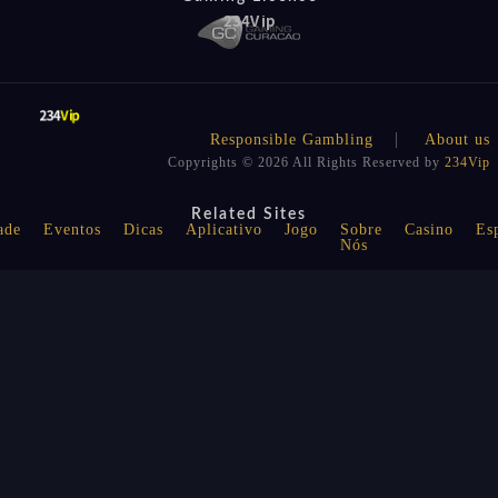
Responsible Gambling
About us
Copyrights © 2026 All Rights Reserved by
234Vip
Related Sites
ade
Eventos
Dicas
Aplicativo
Jogo
Sobre
Casino
Es
Nós