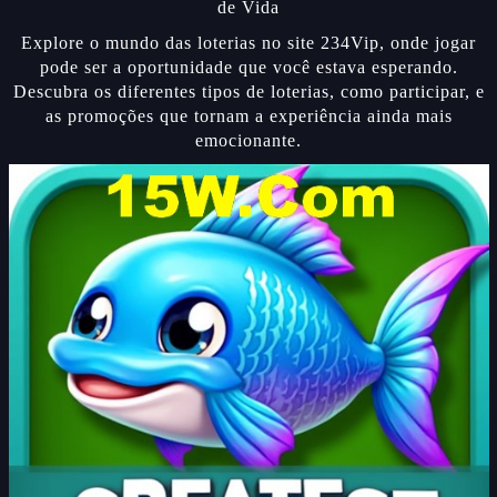
de Vida
Explore o mundo das loterias no site 234Vip, onde jogar
pode ser a oportunidade que você estava esperando.
Descubra os diferentes tipos de loterias, como participar, e
as promoções que tornam a experiência ainda mais
emocionante.