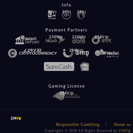
Info
Payment Partners
Gaming License
Responsible Gambling
About us
Copyrights © 2026 All Rights Reserved by
234Vip