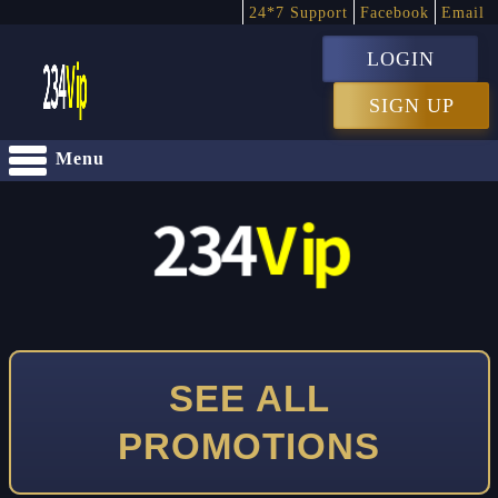
24*7 Support
Facebook
Email
LOGIN
SIGN UP
Menu
SEE ALL
PROMOTIONS