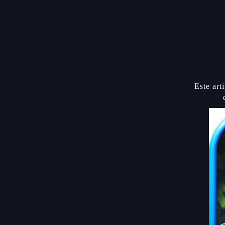
Este art