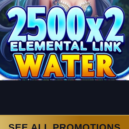
SEE ALL PROMOTIONS