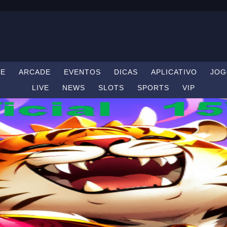
LE
ARCADE
EVENTOS
DICAS
APLICATIVO
JOG
LIVE
NEWS
SLOTS
SPORTS
VIP