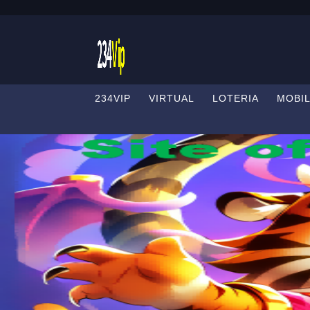
234VIP
VIRTUAL
LOTERIA
MOBI