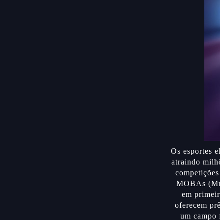
Os esportes e
atraindo milh
competições 
MOBAs (Mult
em primeir
oferecem prê
um campo fé