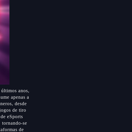
 últimos anos,
esume apenas a
êneros, desde
ogos de tiro
 de eSports
, tornando-se
ataformas de