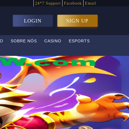
24*7 Support
Facebook
Email
LOGIN
SIGN UP
O
SOBRE NÓS
CASINO
ESPORTS